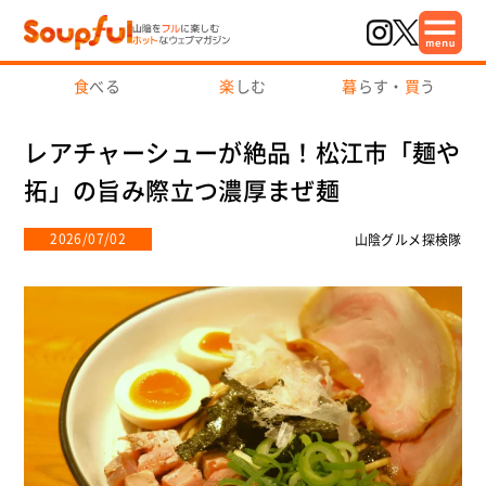
食
べる
楽
しむ
暮
らす・
買
う
レアチャーシューが絶品！松江市「麺や
拓」の旨み際立つ濃厚まぜ麺
2026/07/02
山陰グルメ探検隊