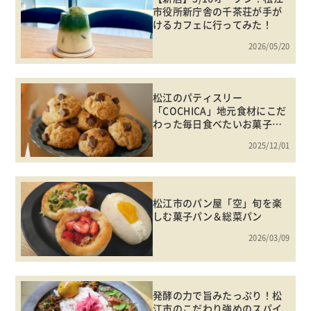
市役所新庁舎の千茶荘が手が
けるカフェに行ってみた！
2026/05/20
松江のパティスリー
「COCHICA」地元食材にこだ
わった毎日食べたいお菓子た
ち
2025/12/01
松江市のパン屋「空」旬を楽
しむ菓子パン＆総菜パン
2026/03/09
発酵の力で旨みたっぷり！松
江市のこだわり強めのスパイ