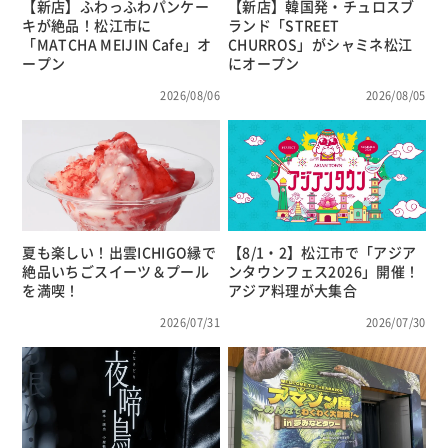
【新店】ふわっふわパンケー
【新店】韓国発・チュロスブ
キが絶品！松江市に
ランド「STREET
「MATCHA MEIJIN Cafe」オ
CHURROS」がシャミネ松江
ープン
にオープン
2026/08/06
2026/08/05
夏も楽しい！出雲ICHIGO縁で
【8/1・2】松江市で「アジア
絶品いちごスイーツ＆プール
ンタウンフェス2026」開催！
を満喫！
アジア料理が大集合
2026/07/31
2026/07/30