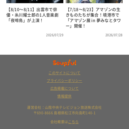
【8/10～8/11】出雲市で俳
【7/18〜8/23】アマゾンの生
優・糸川耀士郎の1人音楽劇
きものたちが集合！境港市で
「夜啼鳥」が上演！
「アマゾン展 in 夢みなとタワ
ー」開催！
2026/07/29
2026/07/28
このサイトについて
プライバシーポリシー
広告掲載について
情報提供
運営会社：山陰中央テレビジョン放送株式会社
〒690-8666 島根県松江市向島町140-1
会社概要は
こちら