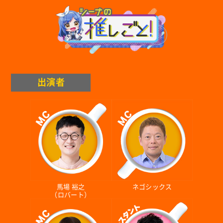
出演者
馬場 裕之
ネゴシックス
（ロバート）