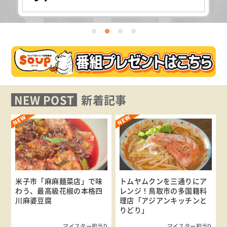
NEW POST
新着記事
米子市「麻麻麺菜店」で味
トムヤムクンを三通りにア
わう、最高級花椒の本格四
レンジ！鳥取市の多国籍料
川麻婆豆腐
理店「アジアンキッチンと
りどり」
マイスター担当D
マイスター担当D