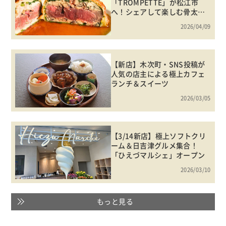
「TROMPETTE」が松江市
へ！シェアして楽しむ骨太フ
レンチ
2026/04/09
【新店】木次町・SNS投稿が
人気の店主による極上カフェ
ランチ＆スイーツ
2026/03/05
【3/14新店】極上ソフトクリ
ーム＆日吉津グルメ集合！
「ひえづマルシェ」オープン
2026/03/10
もっと見る