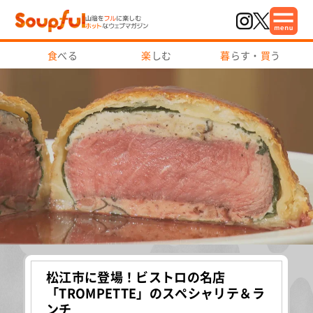
食
べる
楽
しむ
暮
らす・
買
う
ランド
松江市に登場！ビストロの名店
松江市
シャミネ松
「TROMPETTE」のスペシャリテ＆ラ
SWEE
ンチ
るデザ