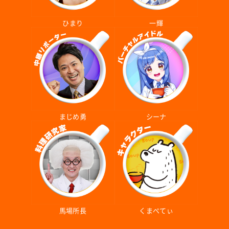
ひまり
一輝
まじめ勇
シーナ
馬場所長
くまぺてぃ