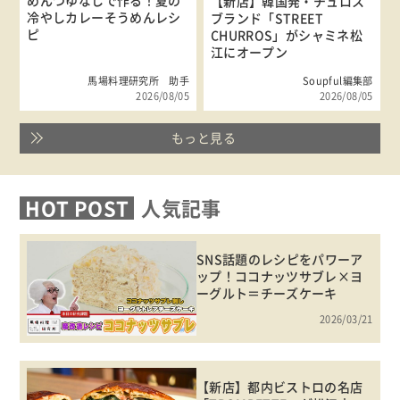
めんつゆなしで作る！夏の
【新店】韓国発・チュロス
冷やしカレーそうめんレシ
ブランド「STREET
ピ
CHURROS」がシャミネ松
江にオープン
馬場料理研究所 助手
Soupful編集部
2026/08/05
2026/08/05
もっと見る
HOT POST
人気記事
SNS話題のレシピをパワーア
ップ！ココナッツサブレ×ヨ
ーグルト＝チーズケーキ
2026/03/21
【新店】都内ビストロの名店