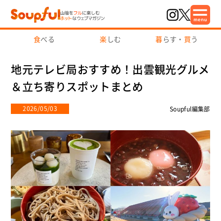
食
べる
楽
しむ
暮
らす・
買
う
地元テレビ局おすすめ！出雲観光グルメ
＆立ち寄りスポットまとめ
2026/05/03
Soupful編集部