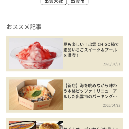
出雲大社
出雲市
おススメ記事
夏も楽しい！出雲ICHIGO縁で
絶品いちごスイーツ＆プール
を満喫！
2026/07/31
【新店】海を眺めながら味わ
う本格ピッツァ！リニューア
ルした出雲市のパーキングエ
リアに潜入！
2026/04/25
サイトオープンから2か月！こ