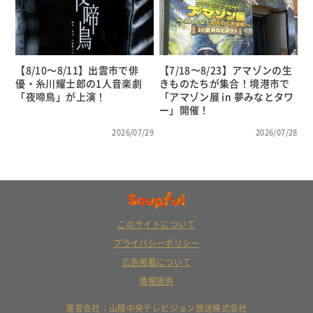
【8/10～8/11】出雲市で俳
【7/18〜8/23】アマゾンの生
優・糸川耀士郎の1人音楽劇
きものたちが集合！境港市で
「夜啼鳥」が上演！
「アマゾン展 in 夢みなとタワ
ー」開催！
2026/07/29
2026/07/28
このサイトについて
プライバシーポリシー
広告掲載について
情報提供
運営会社：山陰中央テレビジョン放送株式会社