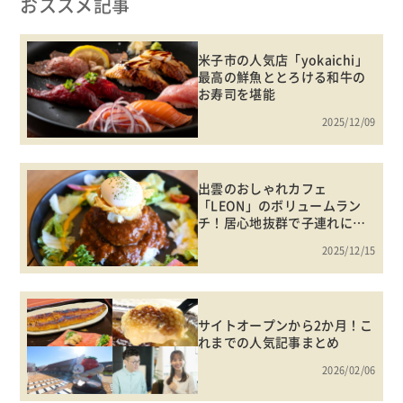
おススメ記事
米子市の人気店「yokaichi」
最高の鮮魚ととろける和牛の
お寿司を堪能
2025/12/09
出雲のおしゃれカフェ
「LEON」のボリュームラン
チ！居心地抜群で子連れにも
おすすめ
2025/12/15
サイトオープンから2か月！こ
れまでの人気記事まとめ
2026/02/06