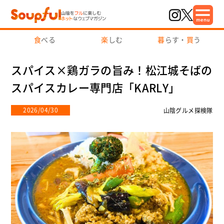
食
べる
楽
しむ
暮
らす・
買
う
スパイス×鶏ガラの旨み！松江城そばの
スパイスカレー専門店「KARLY」
2026/04/30
山陰グルメ探検隊