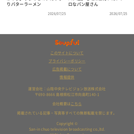
りバターラーメン
ロなパン屋さん
2026/07/25
2026/07/25
このサイトについて
プライバシーポリシー
広告掲載について
情報提供
運営会社：山陰中央テレビジョン放送株式会社
〒690-8666 島根県松江市向島町140-1
会社概要は
こちら
掲載されている記事・写真等すべての無断転載を禁じます。
Copyright ©
San-in chuo television broadcasting co.,ltd.