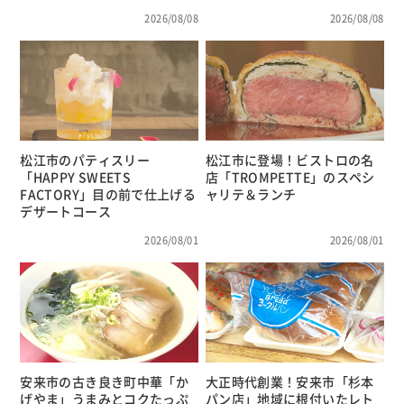
2026/08/08
2026/08/08
松江市のパティスリー
松江市に登場！ビストロの名
「HAPPY SWEETS
店「TROMPETTE」のスペシ
FACTORY」目の前で仕上げる
ャリテ＆ランチ
デザートコース
2026/08/01
2026/08/01
安来市の古き良き町中華「か
大正時代創業！安来市「杉本
げやま」うまみとコクたっぷ
パン店」地域に根付いたレト