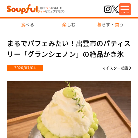
食
べる
楽
しむ
暮
らす・
買
う
まるでパフェみたい！出雲市のパティス
リー「グランシェノン」の絶品かき氷
2026/07/04
マイスター担当D