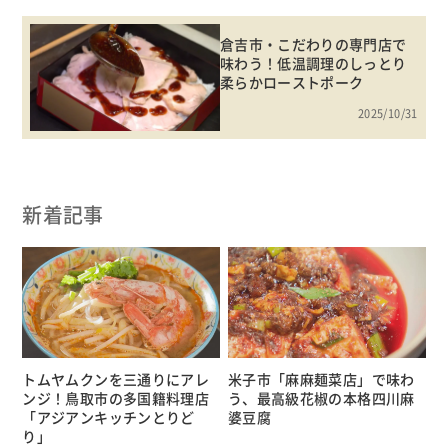
倉吉市・こだわりの専門店で
味わう！低温調理のしっとり
柔らかローストポーク
2025/10/31
新着記事
トムヤムクンを三通りにアレ
米子市「麻麻麺菜店」で味わ
ンジ！鳥取市の多国籍料理店
う、最高級花椒の本格四川麻
「アジアンキッチンとりど
婆豆腐
り」