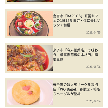
倉吉市「BARCOS」直営カフ
ェの1日15食限定・体に優しい
ランチ和膳
2026/04/25
米子市「麻麻麺菜店」で味わ
う、最高級花椒の本格四川麻
婆豆腐
2026/08/08
米子市の超人気ベーグル専門
店「WO Bagel」春限定・桜も
ちベーグルが登場
2026/04/04